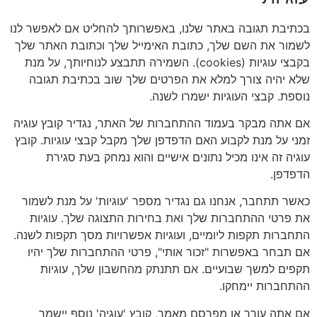
בכתיבת תגובה באתר שלנו, באפשרותך להחליט אם לאפשר לנו
לשמור את השם שלך, כתובת האימייל שלך וכתובת האתר שלך
בקבצי עוגיות (cookies). השמירה תתבצע לנוחיותך, על מנת
שלא יהיה צורך למלא את הפרטים שלך שוב בכתיבת תגובה
נוספת. קבצי העוגיות ישמרו לשנה.
אם אתה מבקר בעמוד ההתחברות של האתר, נגדיר קובץ עוגיה
זמני על מנת לקבוע האם הדפדפן שלך מקבל קבצי עוגיות. קובץ
עוגיה זה אינו מכיל נתונים אישיים והוא נמחק בעת סגירת
הדפדפן.
כאשר תתחבר, אנחנו גם נגדיר מספר 'עוגיות' על מנת לשמור
את פרטי ההתחברות שלך ואת בחירות התצוגה שלך. עוגיות
התחברות תקפות ליומיים, ועוגיות אפשרויות מסך תקפות לשנה.
אם תבחר באפשרות "זכור אותי", פרטי ההתחברות שלך יהיו
תקפים למשך שבועיים. אם תתנתק מהחשבון שלך, עוגיות
ההתחברות יימחקו.
אם אתה עורך או מפרסם מאמר, קובץ 'עוגיה' נוסף יישמר